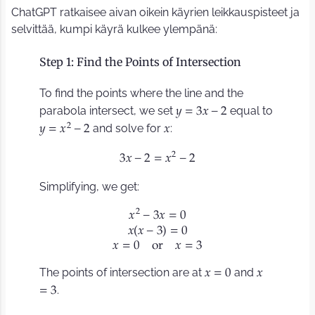
ChatGPT ratkaisee aivan oikein käyrien leikkauspisteet ja
selvittää, kumpi käyrä kulkee ylempänä:
Step 1: Find the Points of Intersection
To find the points where the line and the
parabola intersect, we set
equal to
𝑦
=
3
𝑥
−
2
2
and solve for
:
𝑦
=
𝑥
−
2
𝑥
2
3
𝑥
−
2
=
𝑥
−
2
Simplifying, we get:
2
𝑥
−
3
𝑥
=
0
𝑥
𝑥
−
3
=
0
(
)
𝑥
=
0
o
r
𝑥
=
3
The points of intersection are at
and
𝑥
=
0
𝑥
.
=
3