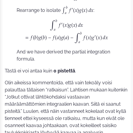
𝑎
𝑏
′
Rearrange to isolate
:
∫
𝑓
𝑥
𝑔
𝑥
𝑑
𝑥
(
)
(
)
𝑎
𝑏
′
𝑓
𝑥
𝑔
𝑥
𝑑
𝑥
(
)
(
)
∫
𝑎
𝑏
′
=
𝑓
𝑏
𝑔
𝑏
−
𝑓
𝑎
𝑔
𝑎
−
𝑓
𝑥
𝑔
𝑥
𝑑
𝑥
(
)
(
)
(
)
(
)
(
)
(
)
∫
𝑎
And we have derived the partial integration
formula.
Tästä ei voi antaa kuin
0 pistettä
.
Olin aikeissa kommentoida, että vain tekoäly voisi
palauttaa tällaisen “ratkaisun”. Lahtisen mukaan kuitenkin
“Jotkut ottivat lähtökohdaksi vastaavan
määräämättömien integraalien kaavan. Siitä ei saanut
pisteitä.” Luulen, että näin vastanneet kokelaat ovat kyllä
tienneet ettei kyseessä ole ratkaisu, mutta kun eivät ole
osanneet kaavaa johtaakaan, ovat kokeilleet saisiko
taulukkokirjasta löytyvää kaavaa ja analyysin