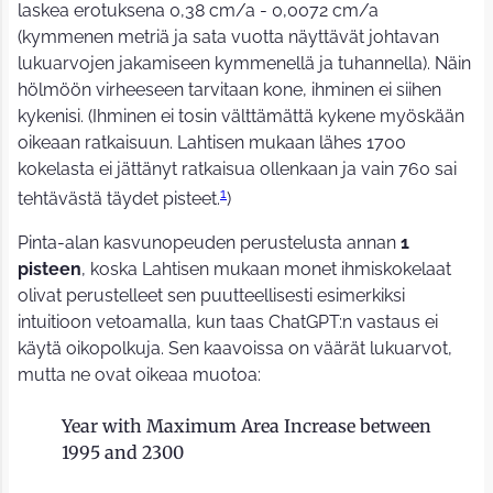
laskea erotuksena 0,38 cm/a - 0,0072 cm/a
(kymmenen metriä ja sata vuotta näyttävät johtavan
lukuarvojen jakamiseen kymmenellä ja tuhannella). Näin
hölmöön virheeseen tarvitaan kone, ihminen ei siihen
kykenisi. (Ihminen ei tosin välttämättä kykene myöskään
oikeaan ratkaisuun. Lahtisen mukaan lähes 1700
kokelasta ei jättänyt ratkaisua ollenkaan ja vain 760 sai
1
tehtävästä täydet pisteet.
)
Pinta-alan kasvunopeuden perustelusta annan
1
pisteen
, koska Lahtisen mukaan monet ihmiskokelaat
olivat perustelleet sen puutteellisesti esimerkiksi
intuitioon vetoamalla, kun taas ChatGPT:n vastaus ei
käytä oikopolkuja. Sen kaavoissa on väärät lukuarvot,
mutta ne ovat oikeaa muotoa:
Year with Maximum Area Increase between
1995 and 2300