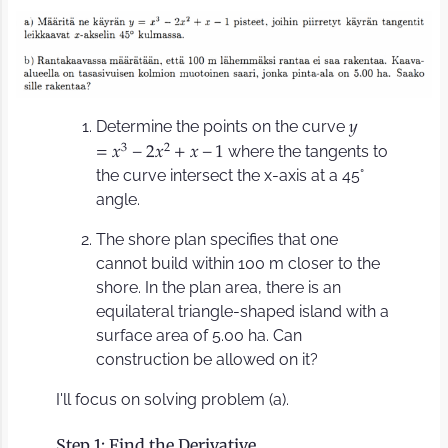
Determine the points on the curve
𝑦
3
2
where the tangents to
=
𝑥
−
2
𝑥
+
𝑥
−
1
the curve intersect the x-axis at a 45°
angle.
The shore plan specifies that one
cannot build within 100 m closer to the
shore. In the plan area, there is an
equilateral triangle-shaped island with a
surface area of 5.00 ha. Can
construction be allowed on it?
I'll focus on solving problem (a).
Step 1: Find the Derivative