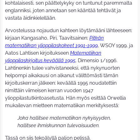
kohtalaisesti, sen päättelykyky on tuntunut paremmalta
englanniksi, joten annetaan sen kääntää tehtävät ja
vastata äidinkielellään.
Arvostelussa nojaudun kahteen löytämääni lähteeseen:
kirjaan Kangasaho, Piri, Taavitsainen:
Pitkän
matematiikan ylioppilaskokeet 1991-1999
, WSOY 1999, ja
Aatos Lahtisen kirjoitukseen
Matematiikan
ylioppilaskirjoitus keväällä 1995
, Dimensio 1/1996.
Lahtinenkin tulee vahvistaneeksi, että nykynuorten
helpompi aikakausi on alkanut välittömästi tämän
kirjoituskerran jälkeen: keväällä 1995 noudatettiin
nimittäin viimeisen kerran vuoden 1947
ylioppilastutkintoasetusta. Hän myös esittää Orwellia
mukailevan mietteen matematiikan merkityksestä:
Joka hallitsee matematiikan nykyisyyden,
hallitsee ihmiskunnan tulevaisuuden.
Tässä on siis tekoälyllä paljon pelissä.