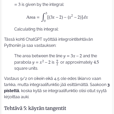
is given by the integral:
=
3
3
2
A
r
e
a
=
3
𝑥
−
2
−
𝑥
−
2
𝑑
𝑥
(
)
(
)
[
]
∫
0
Calculating this integral:
Tässä kohti ChatGPT syöttää integrointitehtävän
Pythoniin ja saa vastauksen:
The area between the line
and the
𝑦
=
3
𝑥
−
2
9
2
parabola
is
or approximately
𝑦
=
𝑥
−
2
4
.
5
2
square units.
Vastaus 9/2 on oikein eikä 4,5 ole edes likiarvo vaan
tarkka, mutta integraalifunktio jää esittämättä. Saakoon
3
pistettä
, koska kyllä se integraalifunktio olisi ollut syytä
kirjoittaa auki.
Tehtävä 5: käyrän tangentit