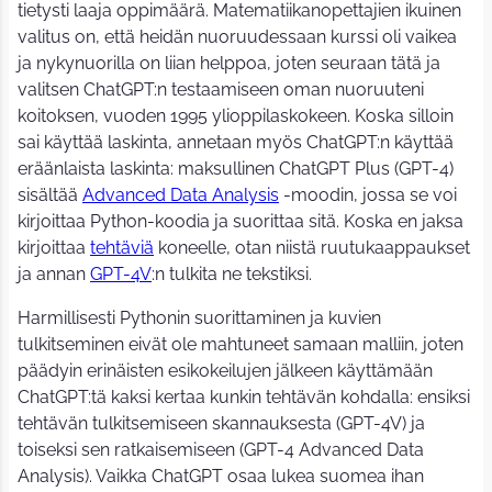
tietysti laaja oppimäärä. Matematiikanopettajien ikuinen
valitus on, että heidän nuoruudessaan kurssi oli vaikea
ja nykynuorilla on liian helppoa, joten seuraan tätä ja
valitsen ChatGPT:n testaamiseen oman nuoruuteni
koitoksen, vuoden 1995 ylioppilaskokeen. Koska silloin
sai käyttää laskinta, annetaan myös ChatGPT:n käyttää
eräänlaista laskinta: maksullinen ChatGPT Plus (GPT-4)
sisältää
Advanced Data Analysis
-moodin, jossa se voi
kirjoittaa Python-koodia ja suorittaa sitä. Koska en jaksa
kirjoittaa
tehtäviä
koneelle, otan niistä ruutukaappaukset
ja annan
GPT-4V
:n tulkita ne tekstiksi.
Harmillisesti Pythonin suorittaminen ja kuvien
tulkitseminen eivät ole mahtuneet samaan malliin, joten
päädyin erinäisten esikokeilujen jälkeen käyttämään
ChatGPT:tä kaksi kertaa kunkin tehtävän kohdalla: ensiksi
tehtävän tulkitsemiseen skannauksesta (GPT-4V) ja
toiseksi sen ratkaisemiseen (GPT-4 Advanced Data
Analysis). Vaikka ChatGPT osaa lukea suomea ihan