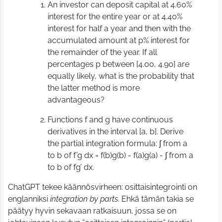
An investor can deposit capital at 4.60%
interest for the entire year or at 4.40%
interest for half a year and then with the
accumulated amount at p% interest for
the remainder of the year. If all
percentages p between [4.00, 4.90] are
equally likely, what is the probability that
the latter method is more
advantageous?
Functions f and g have continuous
derivatives in the interval [a, b]. Derive
the partial integration formula: ∫ from a
to b of f’g dx = f(b)g(b) - f(a)g(a) - ∫ from a
to b of fg’ dx.
ChatGPT tekee käännösvirheen: osittaisintegrointi on
englanniksi
integration by parts
. Ehkä tämän takia se
päätyy hyvin sekavaan ratkaisuun, jossa se on