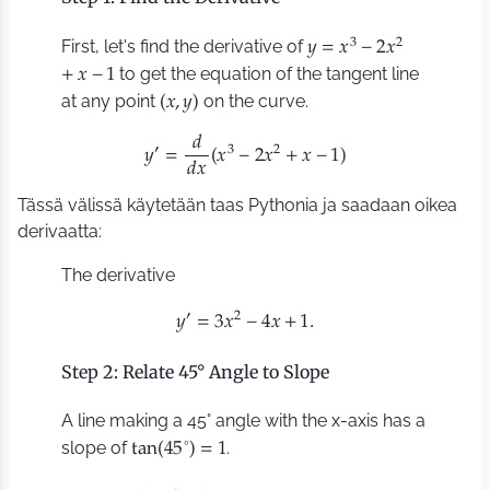
3
2
First, let's find the derivative of
𝑦
=
𝑥
−
2
𝑥
to get the equation of the tangent line
+
𝑥
−
1
at any point
on the curve.
𝑥
,
𝑦
(
)
𝑑
′
3
2
𝑦
=
𝑥
−
2
𝑥
+
𝑥
−
1
(
)
𝑑
𝑥
Tässä välissä käytetään taas Pythonia ja saadaan oikea
derivaatta:
The derivative
′
2
𝑦
=
3
𝑥
−
4
𝑥
+
1
.
Step 2: Relate 45° Angle to Slope
A line making a 45° angle with the x-axis has a
∘
slope of
.
t
a
n
4
5
=
1
(
)