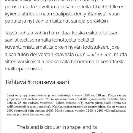
peruslausetta soveltamalla säälipisteitä. ChatGPT:lle en
kykene attribuoimaan säälipisteiden yrittämistä, vaan
papukaija nyt vain on laittanut sanoja peräkkäin.
Tässä kohtaa vähän harmittaa, koska esikokeiluissani
sain alkeellisemmalla kehotteella pelkällä
kuvantunnistusmallilla oikein hyvän todistuksen, joka
′
′
′
alkaa tulon derivaatan kaavasta
, mutta
𝑢
𝑣
=
𝑢
𝑣
+
𝑢
𝑣
(
)
sitten varsinaisella koekerralla hienommalla kehotteella
malli epäonnistui.
Tehtävä 8: nouseva saari
The island is circular in shape, and its