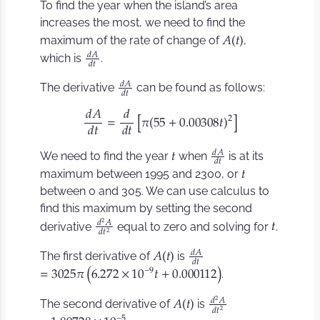
To find the year when the island’s area
increases the most, we need to find the
maximum of the rate of change of
,
𝐴
𝑡
(
)
𝑑
𝐴
which is
.
𝑑
𝑡
𝑑
𝐴
The derivative
can be found as follows:
𝑑
𝑡
𝑑
𝐴
𝑑
2
[
]
=
𝜋
5
5
+
0
.
0
0
3
0
8
𝑡
(
)
𝑑
𝑡
𝑑
𝑡
𝑑
𝐴
We need to find the year
when
is at its
𝑡
𝑑
𝑡
maximum between 1995 and 2300, or
𝑡
between 0 and 305. We can use calculus to
find this maximum by setting the second
2
𝑑
𝐴
derivative
equal to zero and solving for
.
𝑡
2
𝑑
𝑡
𝑑
𝐴
The first derivative of
is
𝐴
𝑡
(
)
𝑑
𝑡
−
9
.
(
)
=
3
0
2
5
𝜋
6
.
2
7
2
×
1
0
𝑡
+
0
.
0
0
0
1
1
2
2
𝑑
𝐴
The second derivative of
is
𝐴
𝑡
(
)
2
𝑑
𝑡