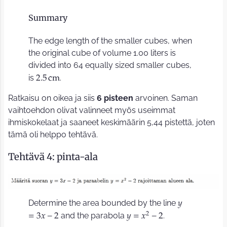
Summary
The edge length of the smaller cubes, when
the original cube of volume 1.00 liters is
divided into 64 equally sized smaller cubes,
is
.
2
.
5
c
m
Ratkaisu on oikea ja siis
6 pisteen
arvoinen. Saman
vaihtoehdon olivat valinneet myös useimmat
ihmiskokelaat ja saaneet keskimäärin 5,44 pistettä, joten
tämä oli helppo tehtävä.
Tehtävä 4: pinta-ala
Determine the area bounded by the line
𝑦
2
and the parabola
.
=
3
𝑥
−
2
𝑦
=
𝑥
−
2