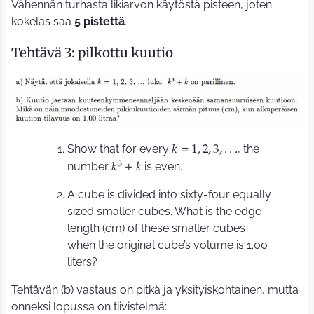
Vähennän turhasta likiarvon käytöstä pisteen, joten
kokelas saa
5 pistettä
.
Tehtävä 3: pilkottu kuutio
Show that for every
, the
𝑘
=
1
,
2
,
3
,
.
.
.
3
number
is even.
𝑘
+
𝑘
A cube is divided into sixty-four equally
sized smaller cubes. What is the edge
length (cm) of these smaller cubes
when the original cube’s volume is 1.00
liters?
Tehtävän (b) vastaus on pitkä ja yksityiskohtainen, mutta
onneksi lopussa on tiivistelmä: