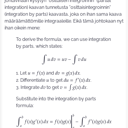
johtavinaan kysytyn ”osittaisen integroinnin” (
partial
integration
) kaavan tunnetusta ”osittaisintegroinnin”
(
integration by parts
) kaavasta, joka on ihan sama kaava
määräämättömille integraaleille. Eikä tämä johtokaan nyt
ihan oikein mene:
To derive the formula, we can use integration
by parts, which states:
𝑢
𝑑
𝑣
=
𝑢
𝑣
−
𝑣
𝑑
𝑢
∫
∫
1. Let
and
.
𝑢
=
𝑓
𝑥
𝑑
𝑣
=
𝑔
𝑥
𝑑
𝑥
(
)
(
)
′
2. Differentiate
to get
.
𝑢
𝑑
𝑢
=
𝑓
𝑥
𝑑
𝑥
(
)
3. Integrate
to get
.
∫
𝑑
𝑣
𝑣
=
𝑔
𝑥
𝑑
𝑥
(
)
Substitute into the integration by parts
formula:
𝑏
𝑏
𝑏
′
′
𝑓
𝑥
𝑔
𝑥
𝑑
𝑥
=
𝑓
𝑥
𝑔
𝑥
−
𝑓
𝑥
𝑔
𝑥
𝑑
𝑥
(
)
(
)
(
)
(
)
(
)
(
)
|
∫
∫
𝑎
𝑎