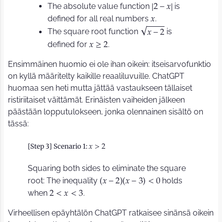
The absolute value function
is
2
−
𝑥
|
|
defined for all real numbers
.
𝑥
The square root function
is
𝑥
−
2
√
defined for
.
𝑥
≥
2
Ensimmäinen huomio ei ole ihan oikein: itseisarvofunktio
on kyllä määritelty kaikille reaaliluvuille. ChatGPT
huomaa sen heti mutta jättää vastaukseen tällaiset
ristiriitaiset väittämät. Erinäisten vaiheiden jälkeen
päästään lopputulokseen, jonka olennainen sisältö on
tässä:
[Step 3] Scenario 1:
𝑥
>
2
Squaring both sides to eliminate the square
root: The inequality
holds
𝑥
−
2
𝑥
−
3
<
0
(
)
(
)
when
.
2
<
𝑥
<
3
Virheellisen epäyhtälön ChatGPT ratkaisee sinänsä oikein