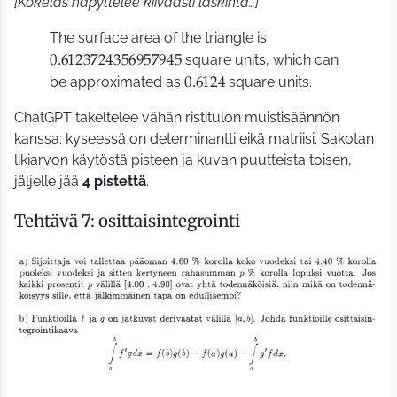
[Kokelas näpyttelee kiivaasti laskinta…]
The surface area of the triangle is
square units, which can
0
.
6
1
2
3
7
2
4
3
5
6
9
5
7
9
4
5
be approximated as
square units.
0
.
6
1
2
4
ChatGPT takeltelee vähän ristitulon muistisäännön
kanssa: kyseessä on determinantti eikä matriisi. Sakotan
likiarvon käytöstä pisteen ja kuvan puutteista toisen,
jäljelle jää
4 pistettä
.
Tehtävä 7: osittaisintegrointi