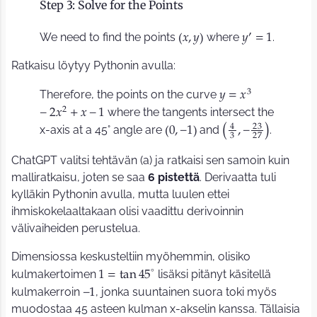
Step 3: Solve for the Points
′
We need to find the points
where
.
𝑥
,
𝑦
𝑦
=
1
(
)
Ratkaisu löytyy Pythonin avulla:
3
Therefore, the points on the curve
𝑦
=
𝑥
2
where the tangents intersect the
−
2
𝑥
+
𝑥
−
1
4
2
3
x-axis at a 45° angle are
and
.
(
)
0
,
−
1
,
−
(
)
3
2
7
ChatGPT valitsi tehtävän (a) ja ratkaisi sen samoin kuin
malliratkaisu, joten se saa
6 pistettä
. Derivaatta tuli
kylläkin Pythonin avulla, mutta luulen ettei
ihmiskokelaaltakaan olisi vaadittu derivoinnin
välivaiheiden perustelua.
Dimensiossa keskusteltiin myöhemmin, olisiko
∘
kulmakertoimen
lisäksi pitänyt käsitellä
1
=
t
a
n
4
5
kulmakerroin
, jonka suuntainen suora toki myös
−
1
muodostaa 45 asteen kulman x-akselin kanssa. Tällaisia