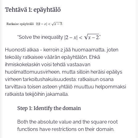
Tehtävä 1: epäyhtälö
“Solve the inequality
.”
2
−
𝑥
<
𝑥
−
2
|
|
√
Huonosti alkaa - kerroin 2 jää huomaamatta, joten
tekoäly ratkaisee väärän epäyhtälön. Ehkä
ihmiskokelaskin voisi tehdä vastaavan
huolimattomuusvirheen, mutta silloin heräisi epäilys
virheen tarkoitushakuisuudesta: ratkaisun osana
tarvittava toisen asteen yhtälö muuttuu helpommaksi
ratkaista tekijöihin jakamalla.
Step 1: Identify the domain
Both the absolute value and the square root
functions have restrictions on their domain.