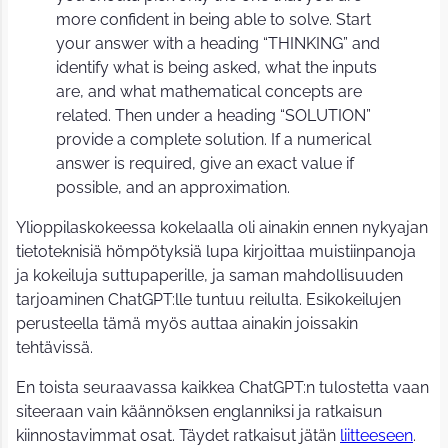
more confident in being able to solve. Start
your answer with a heading “THINKING” and
identify what is being asked, what the inputs
are, and what mathematical concepts are
related. Then under a heading “SOLUTION”
provide a complete solution. If a numerical
answer is required, give an exact value if
possible, and an approximation.
Ylioppilaskokeessa kokelaalla oli ainakin ennen nykyajan
tietoteknisiä hömpötyksiä lupa kirjoittaa muistiinpanoja
ja kokeiluja suttupaperille, ja saman mahdollisuuden
tarjoaminen ChatGPT:lle tuntuu reilulta. Esikokeilujen
perusteella tämä myös auttaa ainakin joissakin
tehtävissä.
En toista seuraavassa kaikkea ChatGPT:n tulostetta vaan
siteeraan vain käännöksen englanniksi ja ratkaisun
kiinnostavimmat osat. Täydet ratkaisut jätän
liitteeseen
.