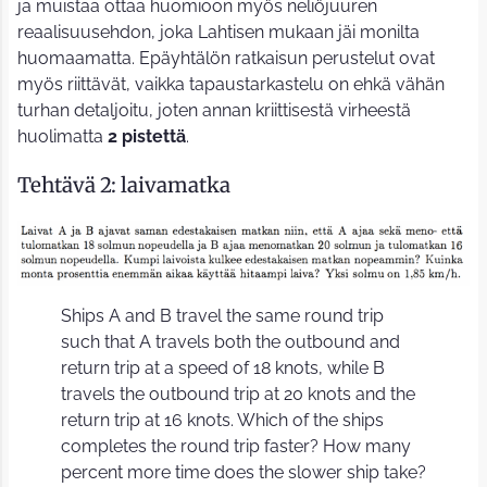
ja muistaa ottaa huomioon myös neliöjuuren
reaalisuusehdon, joka Lahtisen mukaan jäi monilta
huomaamatta. Epäyhtälön ratkaisun perustelut ovat
myös riittävät, vaikka tapaustarkastelu on ehkä vähän
turhan detaljoitu, joten annan kriittisestä virheestä
huolimatta
2 pistettä
.
Tehtävä 2: laivamatka
Ships A and B travel the same round trip
such that A travels both the outbound and
return trip at a speed of 18 knots, while B
travels the outbound trip at 20 knots and the
return trip at 16 knots. Which of the ships
completes the round trip faster? How many
percent more time does the slower ship take?