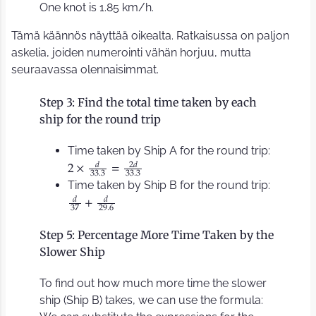
One knot is 1.85 km/h.
Tämä käännös näyttää oikealta. Ratkaisussa on paljon
askelia, joiden numerointi vähän horjuu, mutta
seuraavassa olennaisimmat.
Step 3: Find the total time taken by each
ship for the round trip
Time taken by Ship A for the round trip:
𝑑
2
𝑑
2
×
=
3
3
.
3
3
3
.
3
Time taken by Ship B for the round trip:
𝑑
𝑑
+
3
7
2
9
.
6
Step 5: Percentage More Time Taken by the
Slower Ship
To find out how much more time the slower
ship (Ship B) takes, we can use the formula: