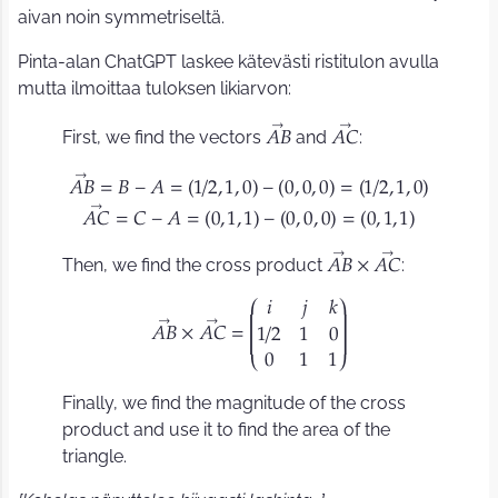
aivan noin symmetriseltä.
Pinta-alan ChatGPT laskee kätevästi ristitulon avulla
mutta ilmoittaa tuloksen likiarvon:
First, we find the vectors
and
:
𝐴
𝐵
𝐴
𝐶
𝐴
𝐵
=
𝐵
−
𝐴
=
1
/
2
,
1
,
0
−
0
,
0
,
0
=
1
/
2
,
1
,
0
(
)
(
)
(
)
𝐴
𝐶
=
𝐶
−
𝐴
=
0
,
1
,
1
−
0
,
0
,
0
=
0
,
1
,
1
(
)
(
)
(
)
Then, we find the cross product
:
𝐴
𝐵
×
𝐴
𝐶
⎛
⎞
𝑖
𝑗
𝑘
𝐴
𝐵
×
𝐴
𝐶
=
1
/
2
1
0
⎝
⎠
0
1
1
Finally, we find the magnitude of the cross
product and use it to find the area of the
triangle.