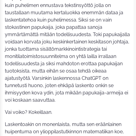
kuin puhelimen ennustava tekstinsyöttö jolla on
taustallaan muutama kertaluokka enemmän dataa ja
laskentatehoa kuin puhelimessa. Siksi se on vain
stokastinen papukaija, joka papattaa sanoja
ymmärtämättä mitään todellisuudesta. Toki papukaijalla
voidaan korvata joku keskinkertainen keskitason johtaja,
jonka tuottama sisältömarkkinointistrategia tai
monitilatoimistosuunnitelma on yhtä lailla irrallaan
todellisuudesta ja siksi mahdoton erottaa papukaijan
tuotoksista, mutta eihän se osaa tehdä oikeaa
ajatustyötä. Varsinkin laskennossa ChatGPT on
tunnetusti huono, joten ehkäpä laskento onkin se
ihmisyyden kova ydin, jota mikään papukaija-armeija ei
voi koskaan saavuttaa.
Vai voiko? Kokeillaan.
Laskentoakin on monenlaista, mutta sen eräänlainen
huipentuma on ylioppilastutkinnon matematiikan koe,