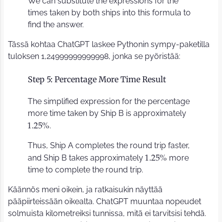
We can substitute the expressions for the
times taken by both ships into this formula to
find the answer.
Tässä kohtaa ChatGPT laskee Pythonin sympy-paketilla
tuloksen 1,24999999999998, jonka se pyöristää:
Step 5: Percentage More Time Result
The simplified expression for the percentage
more time taken by Ship B is approximately
.
1
.
2
5
%
Thus, Ship A completes the round trip faster,
and Ship B takes approximately
more
1
.
2
5
%
time to complete the round trip.
Käännös meni oikein, ja ratkaisukin näyttää
pääpiirteissään oikealta. ChatGPT muuntaa nopeudet
solmuista kilometreiksi tunnissa, mitä ei tarvitsisi tehdä.