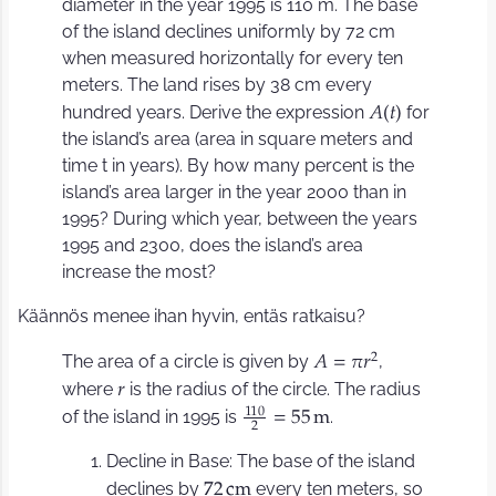
diameter in the year 1995 is 110 m. The base
of the island declines uniformly by 72 cm
when measured horizontally for every ten
meters. The land rises by 38 cm every
hundred years. Derive the expression
for
𝐴
𝑡
(
)
the island’s area (area in square meters and
time t in years). By how many percent is the
island’s area larger in the year 2000 than in
1995? During which year, between the years
1995 and 2300, does the island’s area
increase the most?
Käännös menee ihan hyvin, entäs ratkaisu?
2
The area of a circle is given by
,
𝐴
=
𝜋
𝑟
where
is the radius of the circle. The radius
𝑟
1
1
0
of the island in 1995 is
.
=
5
5
m
2
Decline in Base: The base of the island
declines by
every ten meters, so
7
2
c
m