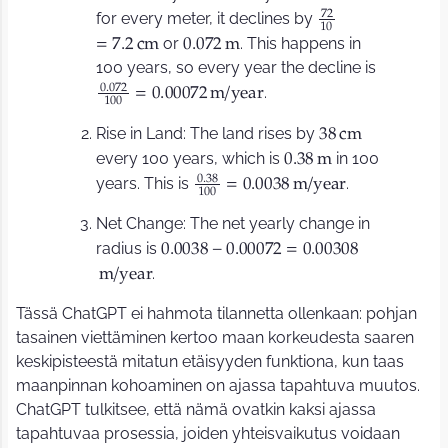
7
2
for every meter, it declines by
1
0
or
. This happens in
=
7
.
2
c
m
0
.
0
7
2
m
100 years, so every year the decline is
0
.
0
7
2
.
=
0
.
0
0
0
7
2
m
/
y
e
a
r
1
0
0
Rise in Land: The land rises by
3
8
c
m
every 100 years, which is
in 100
0
.
3
8
m
0
.
3
8
years. This is
.
=
0
.
0
0
3
8
m
/
y
e
a
r
1
0
0
Net Change: The net yearly change in
radius is
0
.
0
0
3
8
−
0
.
0
0
0
7
2
=
0
.
0
0
3
0
8
.
m
/
y
e
a
r
Tässä ChatGPT ei hahmota tilannetta ollenkaan: pohjan
tasainen viettäminen kertoo maan korkeudesta saaren
keskipisteestä mitatun etäisyyden funktiona, kun taas
maanpinnan kohoaminen on ajassa tapahtuva muutos.
ChatGPT tulkitsee, että nämä ovatkin kaksi ajassa
tapahtuvaa prosessia, joiden yhteisvaikutus voidaan