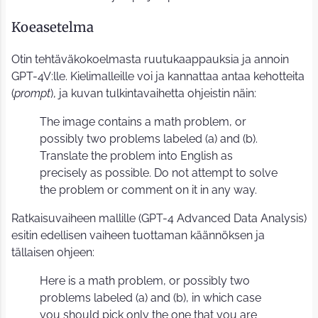
Koeasetelma
Otin tehtäväkokoelmasta ruutukaappauksia ja annoin
GPT-4V:lle. Kielimalleille voi ja kannattaa antaa kehotteita
(
prompt
), ja kuvan tulkintavaihetta ohjeistin näin:
The image contains a math problem, or
possibly two problems labeled (a) and (b).
Translate the problem into English as
precisely as possible. Do not attempt to solve
the problem or comment on it in any way.
Ratkaisuvaiheen mallille (GPT-4 Advanced Data Analysis)
esitin edellisen vaiheen tuottaman käännöksen ja
tällaisen ohjeen:
Here is a math problem, or possibly two
problems labeled (a) and (b), in which case
you should pick only the one that you are