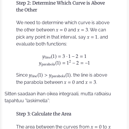
Step 2: Determine Which Curve is Above
the Other
We need to determine which curve is above
the other between
and
. We can
𝑥
=
0
𝑥
=
3
pick any point in that interval, say
, and
𝑥
=
1
evaluate both functions:
𝑦
1
=
3
⋅
1
−
2
=
1
(
)
l
i
n
e
2
𝑦
1
=
1
−
2
=
−
1
(
)
p
a
r
a
b
o
l
a
Since
, the line is above
𝑦
1
>
𝑦
1
(
)
(
)
l
i
n
e
p
a
r
a
b
o
l
a
the parabola between
and
.
𝑥
=
0
𝑥
=
3
Sitten saadaan ihan oikea integraali, mutta ratkaisu
tapahtuu ”laskimella”:
Step 3: Calculate the Area
The area between the curves from
to
𝑥
=
0
𝑥